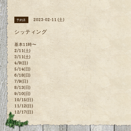
2023-02-11 (土)
予約済
シッティング
基本11時〜
2/11(土)
3/11(土)
4/9(日)
5/14(日)
6/18(日)
7/9(日)
8/13(日)
9/10(日)
10/15(日)
11/12(日)
12/17(日)