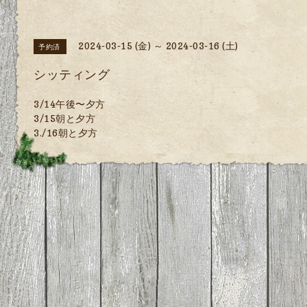
2024-03-15 (金) ～ 2024-03-16 (土)
予約済
シッティング
3/14午後〜夕方
3/15朝と夕方
3./16朝と夕方