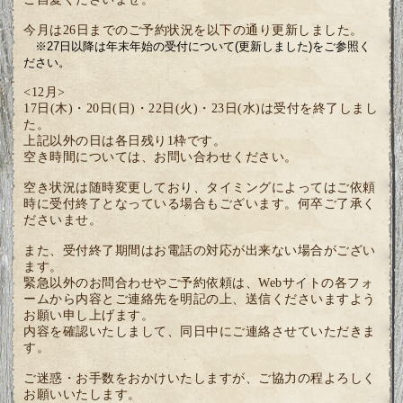
今月は26日までのご予約状況を以下の通り更新しました。
※27日以降は年末年始の受付について(更新しました)をご参照く
ださい。
<12月>
17日(木)・20日(日)・22日(火)・23日(水)
は受付を終了しまし
た。
上記以外の日は各日残り1枠です。
空き時間については、お問い合わせください。
空き状況は随時変更しており、タイミングによってはご依頼
時に受付終了となっている場合もございます。何卒ご了承く
ださいませ。
また、受付終了期間はお電話の対応が出来ない場合がござい
ます。
緊急以外のお問合わせやご予約依頼は、Webサイトの各フォ
ームから内容とご連絡先を明記の上、送信くださいますよう
お願い申し上げます。
内容を確認いたしまして、同日中にご連絡させていただきま
す。
ご迷惑・お手数をおかけいたしますが、ご協力の程よろしく
お願いいたします。