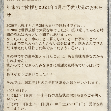
年末のご挨拶と2021年1月ご予約状況のお知ら
せ
2020年も残すところ2日あまりで終わりですね。。
2020年は世界規模で大変な年でしたが、振り返ってみると時
間の流れはあっという間でもありました。
からだのこと、命のこと、暮らしのこと、仕事のことetc...
これまで立ち入ったことがない部分にまで、踏み込んで学ん
だり考えたり経験した年であったように思います。
その中で年の瀬を迎えられたことは、ある意味奇跡なのかも
しれません。
繋がってくださったみなさまに感謝の気持ちでいっぱいで
す。
ありがとうございました！！
それでは、2021年1月のご予約状況をお知らせいたします。
<2021年1月>
1日(金)〜4日(月)…年末年始の最新状況お知らせをご参照く
ださい。
7日(木)・9日(土)〜11日(月)・18日(土)〜31日(日)…
受付を終
了しました。