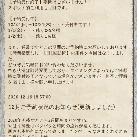
【予約受付終了】期間はございません！！
スポット的ご利用も可能です。
【予約受付中】
12/27(日)〜12/31(木)・・・受付中です！
1/1(金)・・・残り2-3名様
1/2(土)・・・残り1名様
また、通常ですとこの期間のご予約時にお願いしております
【時間指定なし・1日1回訪問】の条件を今回はなくしまし
た。
どうぞお気軽にお問い合わせくださいませ。
空き状況は随時変更しており、タイミングによってはご依頼
時に受付終了となっている場合がございますが、何卒ご理解
を賜ります様お願い申し上げます。
2020-12-16 18:57:00
12月ご予約状況のお知らせ(更新しました)
2020年も残すところ2週間あまりですね。
やはり師走はバタバタと時間の流れが速く感じます。
寒さも本格的になって参りましたので、みなさまくれぐれも
ご自愛くださいませ。