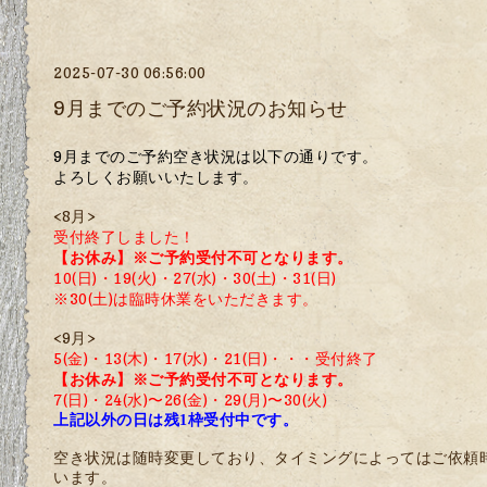
2025-07-30 06:56:00
9月までのご予約状況のお知らせ
9
月までのご予約空き状況は以下の通りです。
よろしくお願いいたします。
<8月>
受付終了しました！
【お休み】
※
ご予約受付不可となります。
10(日)・19(火)・27
(水)・30(土)・31(日)
※30(土)は臨時休業をいただきます。
<9月>
5(金)・13(木)・17(水)・21(日)
・・・受付終了
【お休み】
※
ご予約受付不可となります。
7(日)・24(水)〜26(金)・29
(月)〜30(火)
上記以外の日は残1枠受付中です。
空き状況は随時変更しており、タイミングによってはご依頼
います。