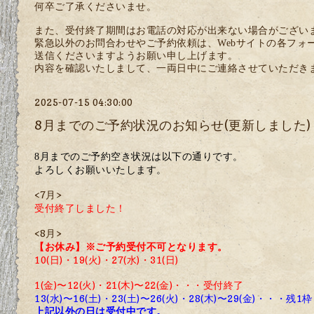
何卒ご了承くださいませ。
また、受付終了期間はお電話の対応が出来ない場合がござい
緊急以外のお問合わせやご予約依頼は、Webサイトの各フォ
送信くださいますようお願い申し上げます。
内容を確認いたしまして、一両日中にご連絡させていただき
2025-07-15 04:30:00
8月までのご予約状況のお知らせ(更新しました)
月までのご予約空き状況は以下の通りです。
8
よろしくお願いいたします。
<7月>
受付終了しました！
<8月>
【お休み】
※
ご予約受付不可となります。
10(日)・19(火)・27
(水)・31(日)
1(金)〜12(火)・21(木)〜22(金)
・・・受付終了
13(水)〜16(土)・23(土)〜26(火)・28(木)〜29(金)・・・残1枠
上記以外の日は受付中です。