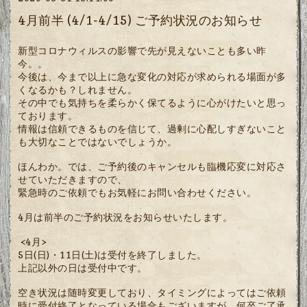
4月前半 (4/1-4/15) ご予約状況のお知らせ
新型コロナウィルスの影響で先が見えないことも多い昨
今。。
今後は、今まで以上に急な変化の対応が求められる場面が多
くなるかも？しれません。
その中でも気持ちを柔らかく保てるように心がけたいと思っ
ております。
情報は信頼できるものを信じて、過剰に心配しすぎないこと
も大切なことではないでしょうか。
ほんわか。では、ご予約後のキャンセルも臨機応変に対応さ
せていただきますので、
緊急時のご依頼でもお気軽にお問い合わせください。
4月は前半のご予約状況をお知らせいたします。
<4月>
5日(日)・11日(土)は受付を終了しました。
上記以外の日は受付中です。
空き状況は随時変更しており、タイミングによってはご依頼
時に受付終了となっている場合もございますが、何卒ご了承