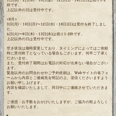
枠です。
上記以外の日は受付中です。
<8月>
3日(月)・10日(月)〜12日(水)・16日(日)は受付を終了しまし
た。
4日(火)〜6日(木)・13日(木)は残り1-2枠です。
上記以外の日は受付中です。
空き状況は随時変更しており、タイミングによってはご依頼
時に受付終了となっている場合もございます。何卒ご了承く
ださいませ。
また、受付終了期間はお電話の対応が出来ない場合がござい
ます。
緊急以外のお問合わせやご予約依頼は、Webサイトの各フォ
ームから内容とご連絡先を明記の上、送信くださいますよう
お願い申し上げます。
内容を確認いたしまして、同日中にご連絡させていただきま
す。
ご迷惑・お手数をおかけいたしますが、ご協力の程よろしく
お願いいたします。