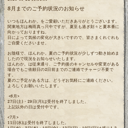
8月までのご予約状況のお知らせ
いつもほんわか。をご愛顧いただきありがとうございます。
関東地方は梅雨真っ只中ですが、夏至も過ぎ刻々と夏本番に
向かっておりますね。
日によって気候の変化が大きいですので、皆さまくれぐれも
ご自愛くださいませ。
お陰様で、ほんわか。夏のご予約状況が少しずつ動き始めま
したので現況をお知らせいたします。
ほんわか。は従来通り、ご予約後のキャンセルや変更がある
場合でもご依頼日の2日前までのご連絡でチャージ不要で
す。
夏のご予定がある方は、どうぞお気軽にご連絡ください。
よろしくお願いいたします。
<6月>
27日(土)・29日(月)は受付を終了しました。
上記以外の日は受付中です。
<7月>
11日(水)は受付を終了しました。
1日(水)・2日(木)・10日(金)・12日(日)・19日(日)は残り1-2