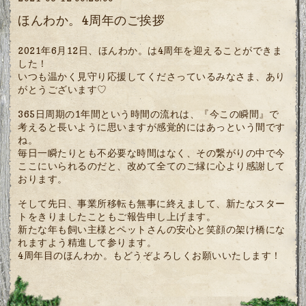
ほんわか。4周年のご挨拶
2021年6月12日、ほんわか。は4周年を迎えることができま
した！
いつも温かく見守り応援してくださっているみなさま、あり
がとうございます♡
365日周期の1年間という時間の流れは、『今この瞬間』で
考えると長いように思いますが感覚的にはあっという間です
ね。
毎日一瞬たりとも不必要な時間はなく、その繋がりの中で今
ここにいられるのだと、改めて全てのご縁に心より感謝して
おります。
そして先日、事業所移転も無事に終えまして、新たなスター
トをきりましたこともご報告申し上げます。
新たな年も飼い主様とペットさんの安心と笑顔の架け橋にな
れますよう精進して参ります。
4周年目のほんわか。もどうぞよろしくお願いいたします！