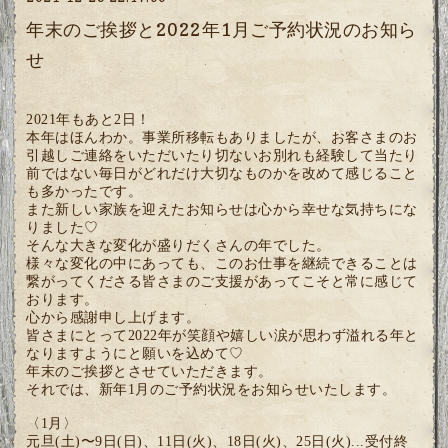
年末のご挨拶と2022年1月ご予約状況のお知ら
せ
2021年もあと2日！
本年はほんわか。事業所移転もありましたが、お客さまのお
引越しご連絡をいただいたり切ないお別れも経験して当たり
前ではない毎日がどれだけ大切なものかを改めて感じること
も多かったです。
また新しい家族を迎えたお知らせは心から幸せな気持ちにな
りました♡
そんな大きな変化が盛りだくさんの年でした。
様々な変化の中にあっても、このお仕事を継続できることは
繋がってくださる皆さまのご支援があってこそと常に感じて
おります。
心から感謝申し上げます。
皆さまにとって2022年が笑顔や嬉しい涙が思わず溢れる年と
なりますようにと願いを込めて♡
年末のご挨拶とさせていただきます。
それでは、新年1月のご予約状況をお知らせいたします。
〈1月〉
元旦(土)〜9日(日)、11日(火)、18日(火)、25日(火)...受付終