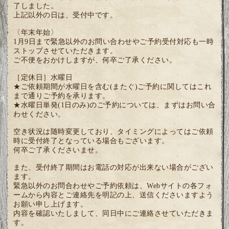
了しました。
上記以外の日は、受付中です。
〈年末年始〉
1月9日まで緊急以外のお問い合わせやご予約受付対応も一時
ストップさせていただきます。
ご不便をおかけしますが、何卒ご了承ください。
［定休日］水曜日
★ご依頼期間が水曜日を含む(またぐ)ご予約に関してはこれ
まで通りご予約を承ります。
★水曜日単発(1日のみ)のご予約については、まずはお問い合
わせください。
空き状況は随時変更しており、タイミングによってはご依頼
時に受付終了となっている場合もございます。
何卒ご了承くださいませ。
また、受付終了期間はお電話の対応が出来ない場合がござい
ます。
緊急以外のお問合わせやご予約依頼は、Webサイトの各フォ
ームから内容とご連絡先を明記の上、送信くださいますよう
お願い申し上げます。
内容を確認いたしまして、同日中にご連絡させていただきま
す。