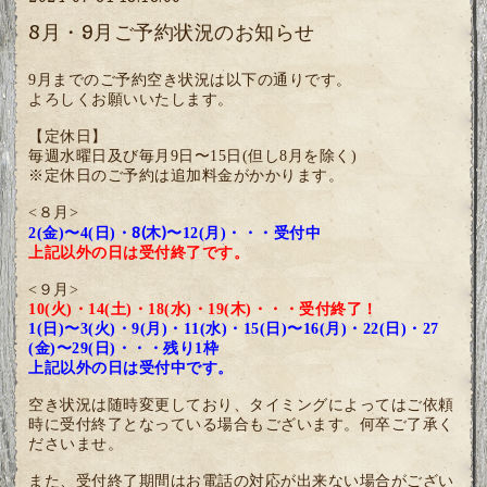
8月・9月ご予約状況のお知らせ
9月までのご予約空き状況は以下の通りです。
よろしくお願いいたします。
【定休日】
毎週水曜日及び毎月9日〜15日(但し8月を除く)
※定休日のご予約は追加料金がかかります。
<８月>
・8(木)
2(金)
〜4(日)
〜12(月)
・・・受付中
上記以外の日は受付終了です。
<９月>
10(火)・14(土)・18(水)・19(木)・・・受付終了！
1(日)〜3(火)・9(月)・11(水)・15(日)〜16(月)
・22(日)・27
(金)〜29(日)・・・残り1枠
上記以外の日は受付中です。
空き状況は随時変更しており、タイミングによってはご依頼
時に受付終了となっている場合もございます。何卒ご了承く
ださいませ。
また、受付終了期間はお電話の対応が出来ない場合がござい