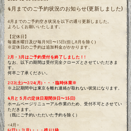
4月までのご予約状況のお知らせ(更新しました)
4月までのご予約空き状況を以下の通り更新しました。
よろしくお願いいたします。
【定休日】
毎週水曜日及び毎月9日〜15日(但し8月を除く)
※定休日のご予約は追加料金がかかります。
2月・3月は
ご予約受付を終了しました！!
なお、以下の期間は受付完全クローズとさせていただきま
す。
何卒ご了承ください。
2/22(土)〜2/24(月)・・・臨時休業※
※上記期間中は東京を離れ連絡が取れない状況になります。
4月と５月の定休日期間(9日〜15日)
ホームページリニューアル作業のため、
受付不可とさせてい
ただきます。
（既にご予約いただいた予約を除く）
<4月>
6(日)・7(月)・・・残り1枠