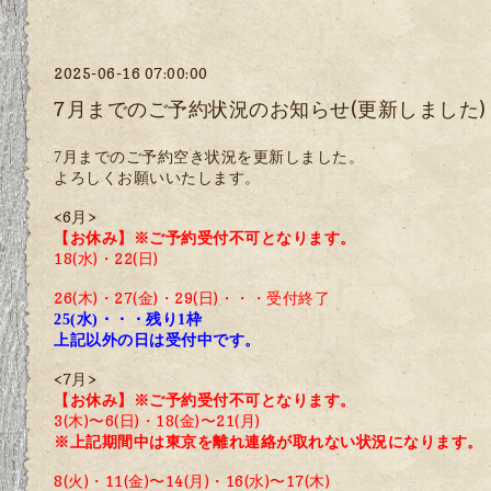
2025-06-16 07:00:00
7月までのご予約状況のお知らせ(更新しました)
7月までのご予約空き状況を更新しました。
よろしくお願いいたします。
<6月>
【お休み】
※
ご予約受付不可となります。
18(水)・22(日)
26(木)・27(金)・29(日)・・・受付終了
25(水)・・
・残り1枠
上記以外の日は受付中です。
<7月>
【お休み】
※
ご予約受付不可となります。
3(木)〜6(日)・
18(金)〜21(月)
※上記期間中は東京を離れ連絡が取れない状況になります。
8(火)・11(金)〜14(月)・16(水)〜17(木)