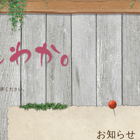
承ください。
お知らせ